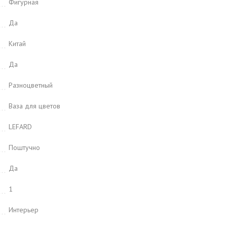
Фигурная
Да
Китай
Да
Разноцветный
Ваза для цветов
LEFARD
Поштучно
Да
1
Интерьер