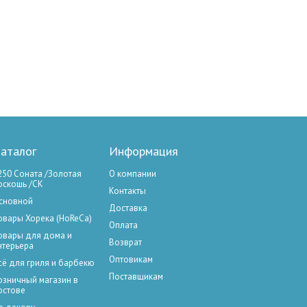
аталог
Информация
250 Соната /Золотая
О компании
оскошь /СК
Контакты
сновной
Доставка
овары Хорека (HoReCa)
Оплата
овары для дома и
Возврат
нтерьера
Оптовикам
сё для гриля и барбекю
Поставщикам
озничный магазин в
остове