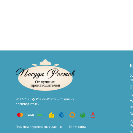
К
3
р
О
Т
2012-2026 © Posuda-Rostov — от лучших
Т
производителей!
и
В
Р
Р
Политика персональных данных
Карта сайта