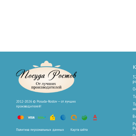
К
3
р
О
Т
2012-2026 © Posuda-Rostov — от лучших
Т
производителей!
и
В
Р
Р
Политика персональных данных
Карта сайта