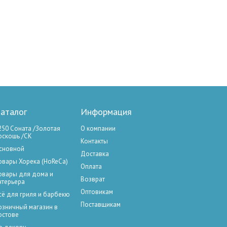
аталог
Информация
250 Соната /Золотая
О компании
оскошь /СК
Контакты
сновной
Доставка
овары Хорека (HoReCa)
Оплата
овары для дома и
Возврат
нтерьера
Оптовикам
сё для гриля и барбекю
Поставщикам
озничный магазин в
остове