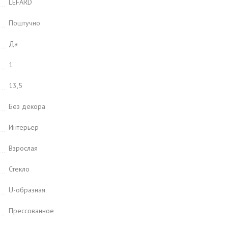
LEFARD
Поштучно
Да
1
13,5
Без декора
Интерьер
Взрослая
Стекло
U-образная
Прессованное