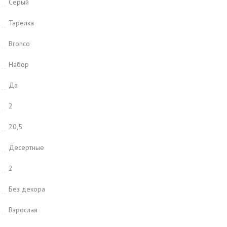
Серый
Тарелка
Bronco
Набор
Да
2
20,5
Десертные
2
Без декора
Взрослая