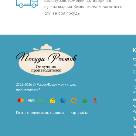
Белоруссии, Армении: до двери и в
пункты выдачи. Компенсируем расходы в
случае боя посуды.
К
3
р
О
Т
2012-2026 © Posuda-Rostov — от лучших
Т
производителей!
и
В
Р
Р
Политика персональных данных
Карта сайта
П
П
П