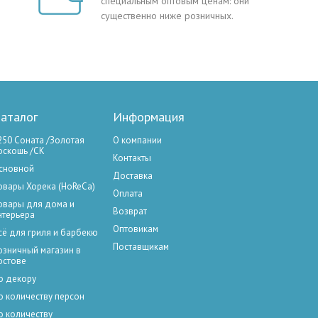
специальным оптовым ценам: они
существенно ниже розничных.
аталог
Информация
250 Соната /Золотая
О компании
оскошь /СК
Контакты
сновной
Доставка
овары Хорека (HoReCa)
Оплата
овары для дома и
Возврат
нтерьера
Оптовикам
сё для гриля и барбекю
Поставщикам
озничный магазин в
остове
о декору
о количеству персон
о количеству