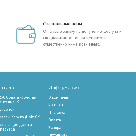
Специальные цены
Отправьте заявку на получение доступа к
специальным оптовым ценам: они
существенно ниже розничных.
аталог
Информация
250 Соната /Золотая
О компании
оскошь /СК
Контакты
сновной
Доставка
овары Хорека (HoReCa)
Оплата
овары для дома и
Возврат
нтерьера
Оптовикам