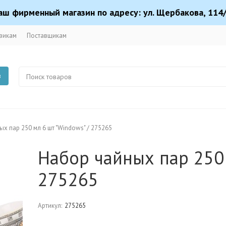
аш фирменный магазин по адресу: ул. Щербакова, 114/
викам
Поставщикам
в
х пар 250 мл 6 шт "Windows" / 275265
Набор чайных пар 250 
275265
Артикул:
275265