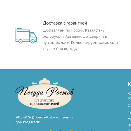
Доставка с гарантией
Доставляем по России, Казахстану,
Белоруссии, Армении: до двери и в
пункты выдачи. Компенсируем расходы в
случае боя посуды.
К
3
р
О
Т
2012-2026 © Posuda-Rostov — от лучших
Т
производителей!
и