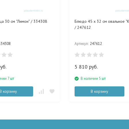
а 30 см "Лимон" / 334308
Блюдо 45 х 32 см овальное "К
/ 247612
334308
Артикул:
247612
уб.
5 810 руб.
ичии 7 шт
В наличии 5 шт
В корзину
В корзину