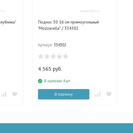
лубника"
Поднос 30 16 см прямоугольный
"Mozzarella" / 334302
Артикул:
334302
4 565 руб.
В наличии 4 шт
В корзину