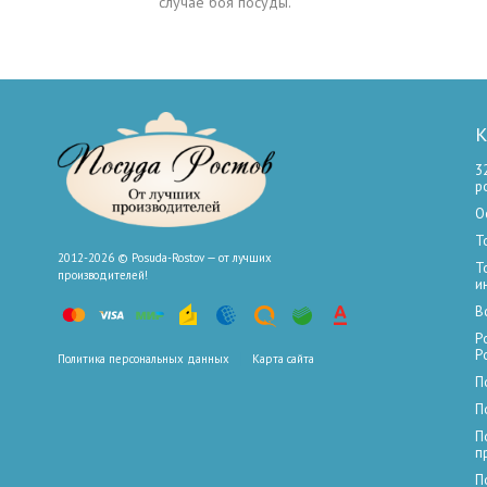
случае боя посуды.
К
3
р
О
Т
2012-2026 © Posuda-Rostov — от лучших
Т
производителей!
и
В
Р
Р
Политика персональных данных
Карта сайта
П
П
П
п
П