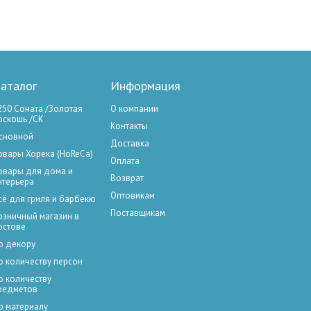
аталог
Информация
250 Соната /Золотая
О компании
оскошь /СК
Контакты
сновной
Доставка
овары Хорека (HoReCa)
Оплата
овары для дома и
Возврат
нтерьера
Оптовикам
сё для гриля и барбекю
Поставщикам
озничный магазин в
остове
о декору
о количеству персон
о количеству
редметов
о материалу