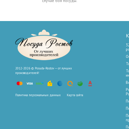
случае боя посуды.
К
3
р
О
Т
2012-2026 © Posuda-Rostov — от лучших
Т
производителей!
и
В
Р
Р
Политика персональных данных
Карта сайта
П
П
П
п
П