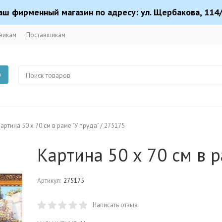
аш фирменный магазин по адресу: ул. Щербакова, 114/
викам
Поставщикам
в
артина 50 х 70 см в раме "У пруда" / 275175
Картина 50 х 70 см в р
Артикул:
275175
Написать отзыв