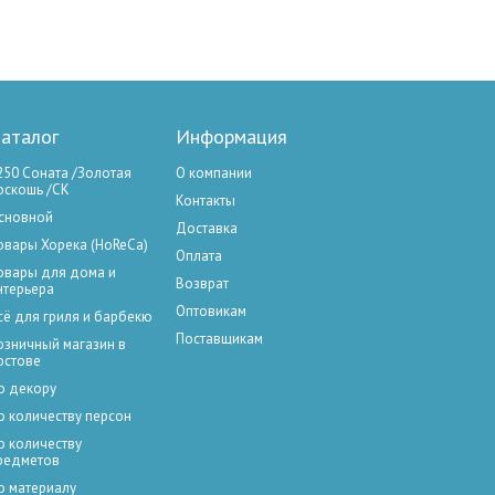
аталог
Информация
250 Соната /Золотая
О компании
оскошь /СК
Контакты
сновной
Доставка
овары Хорека (HoReCa)
Оплата
овары для дома и
Возврат
нтерьера
Оптовикам
сё для гриля и барбекю
Поставщикам
озничный магазин в
остове
о декору
о количеству персон
о количеству
редметов
о материалу