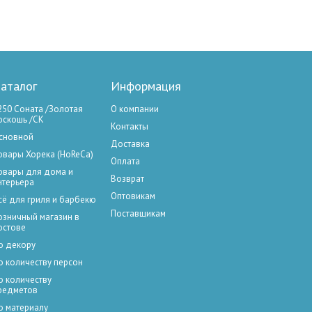
аталог
Информация
250 Соната /Золотая
О компании
оскошь /СК
Контакты
сновной
Доставка
овары Хорека (HoReCa)
Оплата
овары для дома и
Возврат
нтерьера
Оптовикам
сё для гриля и барбекю
Поставщикам
озничный магазин в
остове
о декору
о количеству персон
о количеству
редметов
о материалу