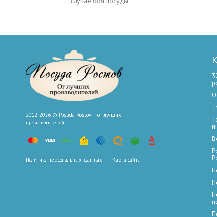
случае боя посуды.
К
3
р
О
Т
2012-2026 © Posuda-Rostov — от лучших
Т
производителей!
и
В
Р
Р
Политика персональных данных
Карта сайта
П
П
П
п
П