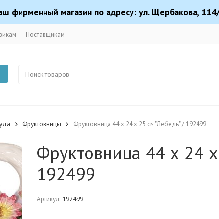
аш фирменный магазин по адресу: ул. Щербакова, 114/
викам
Поставщикам
в
суда
Фруктовницы
Фруктовница 44 х 24 х 25 см "Лебедь" / 192499
Фруктовница 44 х 24 х 
192499
Артикул:
192499