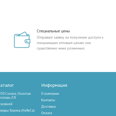
Специальные цены
Отправьте заявку на получение доступа к
специальным оптовым ценам: они
существенно ниже розничных.
аталог
Информация
250 Соната /Золотая
О компании
оскошь /СК
Контакты
сновной
Доставка
овары Хорека (HoReCa)
Оплата