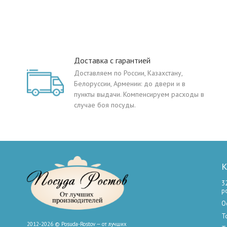
Доставка с гарантией
Доставляем по России, Казахстану,
Белоруссии, Армении: до двери и в
пункты выдачи. Компенсируем расходы в
случае боя посуды.
К
3
р
О
Т
2012-2026 © Posuda-Rostov — от лучших