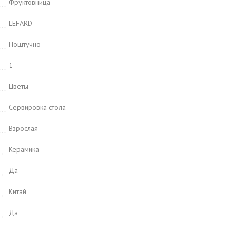
Фруктовница
LEFARD
Поштучно
1
Цветы
Сервировка стола
Взрослая
Керамика
Да
Китай
Да