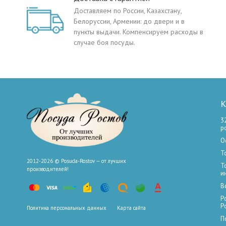
Доставляем по России, Казахстану,
Белоруссии, Армении: до двери и в
пункты выдачи. Компенсируем расходы в
случае боя посуды.
К
3
р
О
Т
2012-2026 © Posuda-Rostov — от лучших
Т
производителей!
и
В
Р
Р
Политика персональных данных
Карта сайта
П