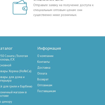
Отправьте заявку на получение доступа к
специальным оптовым ценам: они
существенно ниже розничных.
аталог
Информация
250 Соната /Золотая
О компании
оскошь /СК
Контакты
сновной
Доставка
овары Хорека (HoReCa)
Оплата
овары для дома и
Возврат
нтерьера
Оптовикам
сё для гриля и барбекю
Поставщикам
озничный магазин в
остове
о декору