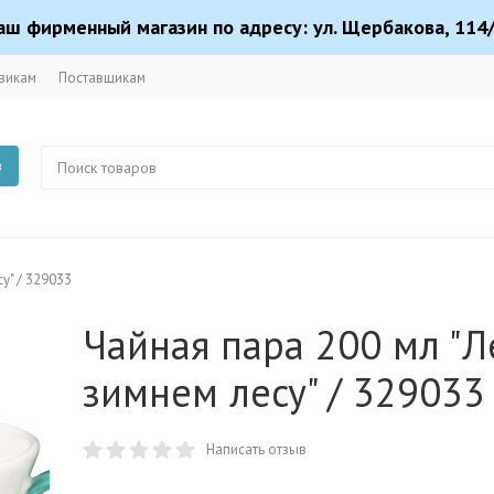
аш фирменный магазин по адресу: ул. Щербакова, 114/
викам
Поставщикам
в
у" / 329033
Чайная пара 200 мл "Л
зимнем лесу" / 329033
Написать отзыв