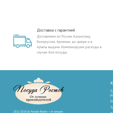
Доставка с гарантией
Доставляем по России, Казахстану,
Белоруссии, Армении: до двери и в
пункты выдачи. Компенсируем расходы в
случае боя посуды.
К
3
р
О
Т
2012-2026 © Posuda-Rostov — от лучших