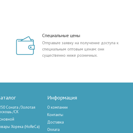
Специальные цены
Отправьте заявку на получение доступа к
специальным оптовым ценам: они
существенно ниже розничных.
аталог
Информация
250 Соната /Золотая
О компании
оскошь /СК
Контакты
сновной
Доставка
овары Хорека (HoReCa)
Оплата