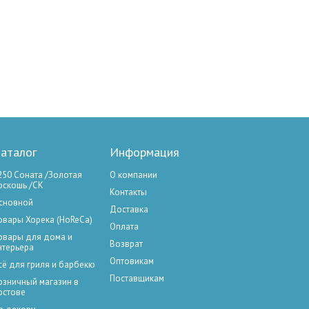
аталог
Информация
250 Соната /Золотая
О компании
оскошь /СК
Контакты
сновной
Доставка
овары Хорека (HoReCa)
Оплата
овары для дома и
Возврат
нтерьера
Оптовикам
сё для гриля и барбекю
Поставщикам
озничный магазин в
остове