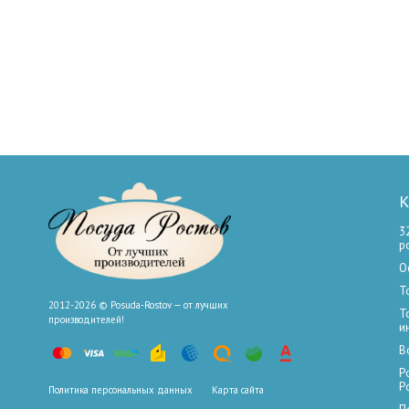
К
3
р
О
Т
2012-2026 © Posuda-Rostov — от лучших
Т
производителей!
и
В
Р
Р
Политика персональных данных
Карта сайта