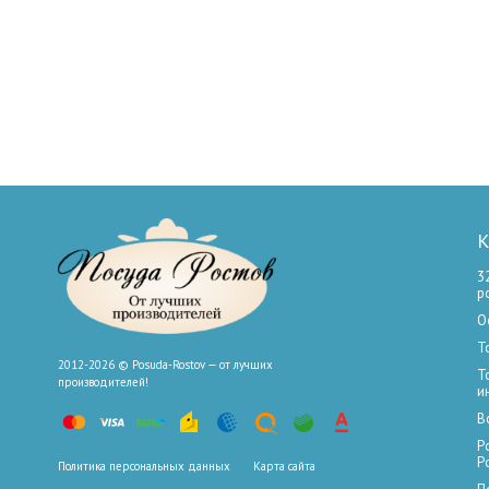
К
3
р
О
Т
2012-2026 © Posuda-Rostov — от лучших
Т
производителей!
и
В
Р
Р
Политика персональных данных
Карта сайта