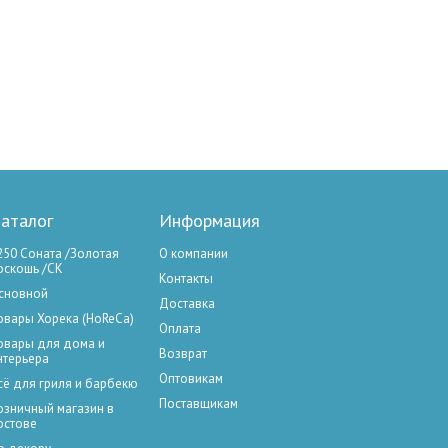
аталог
Информация
250 Соната /Золотая
О компании
оскошь /СК
Контакты
сновной
Доставка
овары Хорека (HoReCa)
Оплата
овары для дома и
Возврат
нтерьера
Оптовикам
сё для гриля и барбекю
Поставщикам
озничный магазин в
остове