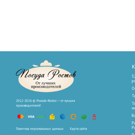
К
3
р
О
Т
2012-2026 © Posuda-Rostov — от лучших
Т
производителей!
и
В
Р
Р
Политика персональных данных
Карта сайта