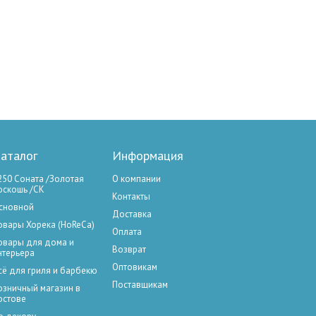
аталог
Информация
250 Соната /Золотая
О компании
оскошь /СК
Контакты
сновной
Доставка
овары Хорека (HoReCa)
Оплата
овары для дома и
Возврат
нтерьера
Оптовикам
сё для гриля и барбекю
Поставщикам
озничный магазин в
остове