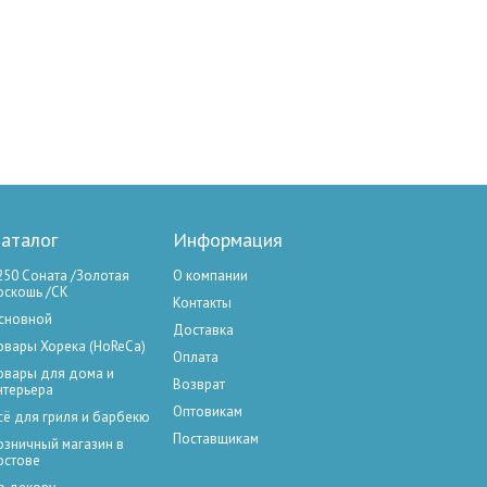
аталог
Информация
250 Соната /Золотая
О компании
оскошь /СК
Контакты
сновной
Доставка
овары Хорека (HoReCa)
Оплата
овары для дома и
Возврат
нтерьера
Оптовикам
сё для гриля и барбекю
Поставщикам
озничный магазин в
остове