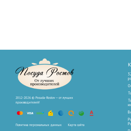
К
3
р
О
Т
2012-2026 © Posuda-Rostov — от лучших
Т
производителей!
и
В
Р
Р
Политика персональных данных
Карта сайта