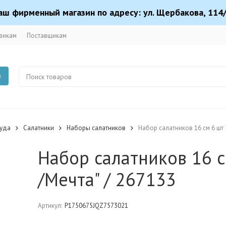
аш фирменный магазин по адресу: ул. Щербакова, 114/
викам
Поставщикам
в
суда
Салатники
Наборы салатников
Набор салатников 16 см 6 шт 
Набор салатников 16 с
/Мечта" / 267133
Артикул:
P1750675JQZ7573021