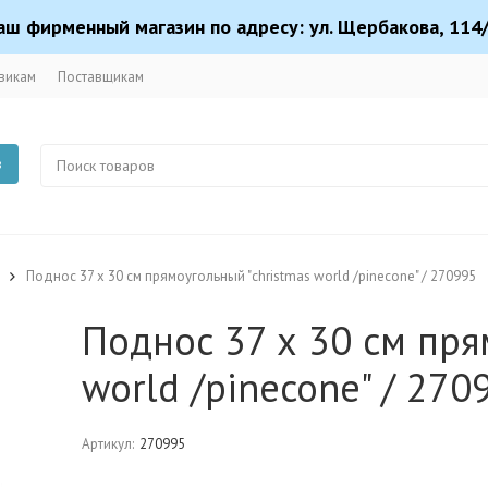
аш фирменный магазин по адресу: ул. Щербакова, 114/
викам
Поставщикам
в
Поднос 37 х 30 см прямоугольный "christmas world /pinecone" / 270995
Поднос 37 х 30 см пря
world /pinecone" / 270
Артикул:
270995