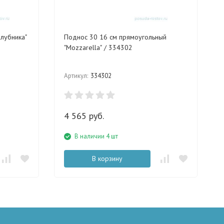
лубника"
Поднос 30 16 см прямоугольный
"Mozzarella" / 334302
Артикул:
334302
4 565 руб.
В наличии 4 шт
В корзину