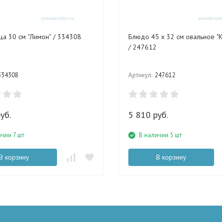
а 30 см "Лимон" / 334308
Блюдо 45 х 32 см овальное "К
/ 247612
334308
Артикул:
247612
уб.
5 810 руб.
ичии 7 шт
В наличии 5 шт
В корзину
В корзину