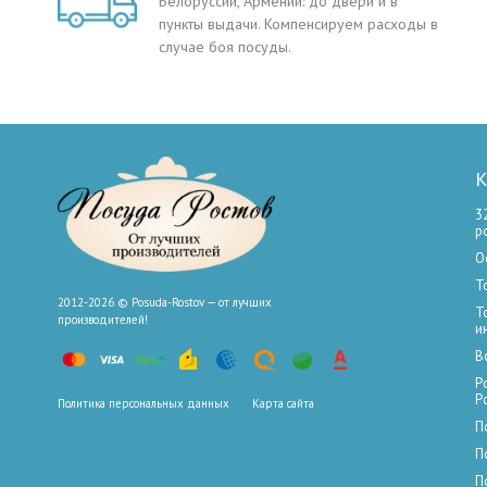
Белоруссии, Армении: до двери и в
пункты выдачи. Компенсируем расходы в
случае боя посуды.
К
3
р
О
Т
2012-2026 © Posuda-Rostov — от лучших
Т
производителей!
и
В
Р
Р
Политика персональных данных
Карта сайта
П
П
П