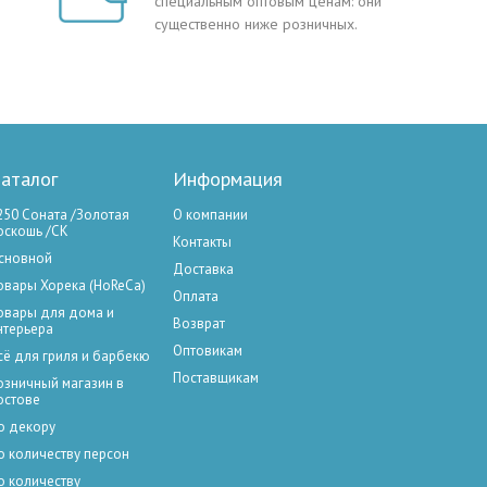
специальным оптовым ценам: они
существенно ниже розничных.
аталог
Информация
250 Соната /Золотая
О компании
оскошь /СК
Контакты
сновной
Доставка
овары Хорека (HoReCa)
Оплата
овары для дома и
Возврат
нтерьера
Оптовикам
сё для гриля и барбекю
Поставщикам
озничный магазин в
остове
о декору
о количеству персон
о количеству