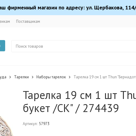
аш фирменный магазин по адресу: ул. Щербакова, 114/
викам
Поставщикам
в
суда
Тарелки
Наборы тарелок
Тарелка 19 см 1 шт Thun "Бернадот
Тарелка 19 см 1 шт Th
букет /СК" / 274439
Артикул:
57973