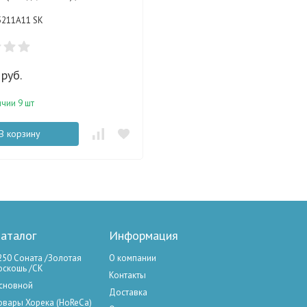
5211A11 SK
руб.
ичии 9 шт
В корзину
аталог
Информация
250 Соната /Золотая
О компании
оскошь /СК
Контакты
сновной
Доставка
овары Хорека (HoReCa)