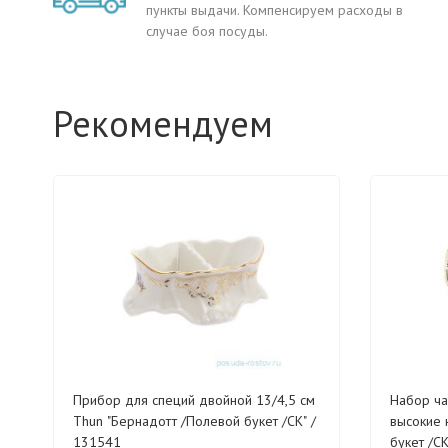
пункты выдачи. Компенсируем расходы в
случае боя посуды.
Рекомендуем
Прибор для специй двойной 13/4,5 см
Набор ча
Thun "Бернадотт /Полевой букет /СК" /
высокие н/н Thun "Бернадот
131541
букет /С