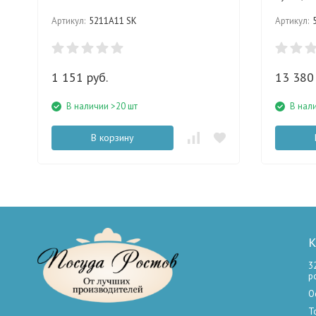
Артикул:
5211A11 SK
Артикул:
1 151 руб.
13 380 
В наличии >20 шт
В нал
В корзину
К
3
р
О
Т