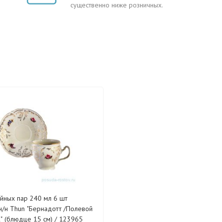
существенно ниже розничных.
йных пар 240 мл 6 шт
т /Полевой
К" (блюдце 15 см) / 123965