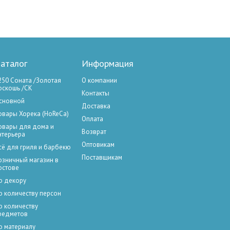
аталог
Информация
250 Соната /Золотая
О компании
оскошь /СК
Контакты
сновной
Доставка
овары Хорека (HoReCa)
Оплата
овары для дома и
Возврат
нтерьера
Оптовикам
сё для гриля и барбекю
Поставщикам
озничный магазин в
остове
о декору
о количеству персон
о количеству
редметов
о материалу