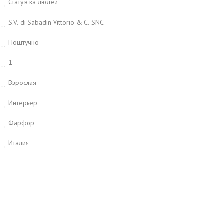
Статуэтка людей
S.V. di Sabadin Vittorio & C. SNC
Поштучно
1
Взрослая
Интерьер
Фарфор
Италия