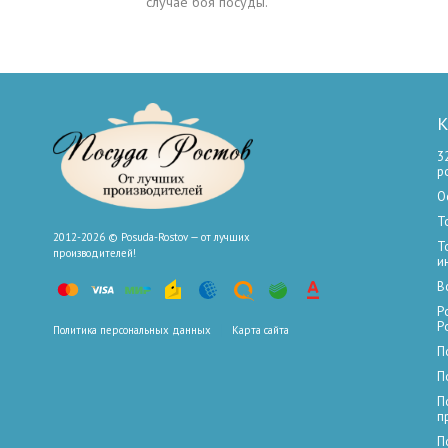
случае боя посуды.
К
3
р
О
Т
2012-2026 © Posuda-Rostov — от лучших
Т
производителей!
и
В
Р
Р
Политика персональных данных
Карта сайта
П
П
П
п
П