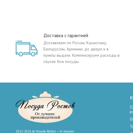
Доставка с гарантией
Доставляем по России, Казахстану,
Белоруссии, Армении: до двери и в
пункты выдачи. Компенсируем расходы в
случае боя посуды.
К
3
р
О
Т
2012-2026 © Posuda-Rostov — от лучших