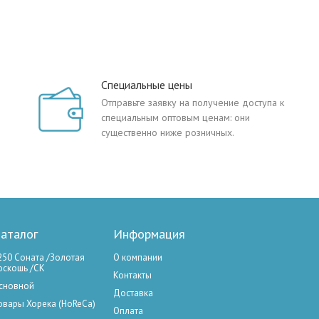
Специальные цены
Отправьте заявку на получение доступа к
специальным оптовым ценам: они
существенно ниже розничных.
аталог
Информация
250 Соната /Золотая
О компании
оскошь /СК
Контакты
сновной
Доставка
овары Хорека (HoReCa)
Оплата