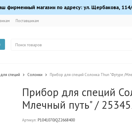
аш фирменный магазин по адресу: ул. Щербакова, 114/
викам
Поставщикам
в
для специй
Солонки
Прибор для специй Солонка Thun "Футуре /Мле
Прибор для специй Сол
Млечный путь" / 25345
Артикул:
P1041070JQZ2668400