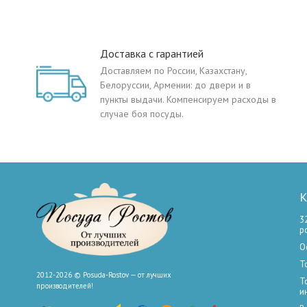
Доставка с гарантией
Доставляем по России, Казахстану,
Белоруссии, Армении: до двери и в
пункты выдачи. Компенсируем расходы в
случае боя посуды.
К
3
р
О
Т
2012-2026 © Posuda-Rostov — от лучших
Т
производителей!
и