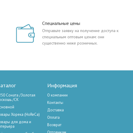
Специальные цены
Отправьте заявку на получение доступа к
специальным оптовым ценам: они
существенно ниже розничных.
аталог
Информация
250 Соната /Золотая
О компании
оскошь /СК
Контакты
сновной
Доставка
овары Хорека (HoReCa)
Оплата
овары для дома и
Возврат
нтерьера
Оптовикам