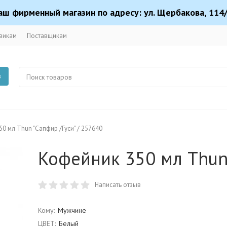
аш фирменный магазин по адресу: ул. Щербакова, 114/
викам
Поставщикам
в
0 мл Thun "Сапфир /Гуси" / 257640
Кофейник 350 мл Thun 
Написать отзыв
Кому:
Мужчине
ЦВЕТ:
Белый