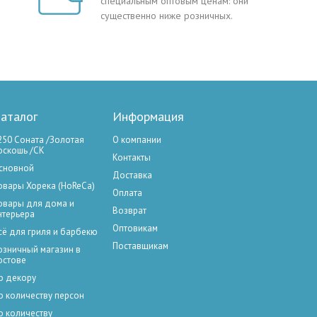
специальным оптовым ценам: они
существенно ниже розничных.
аталог
Информация
250 Соната /Золотая
О компании
оскошь /СК
Контакты
сновной
Доставка
овары Хорека (HoReCa)
Оплата
овары для дома и
Возврат
нтерьера
Оптовикам
сё для гриля и барбекю
Поставщикам
озничный магазин в
остове
о декору
о количеству персон
о количеству