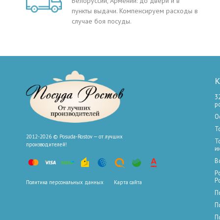
Белоруссии, Армении: до двери и в
пункты выдачи. Компенсируем расходы в
случае боя посуды.
К
3
р
О
Т
2012-2026 © Posuda-Rostov — от лучших
Т
производителей!
и
В
Р
Р
Политика персональных данных
Карта сайта
П
П
П