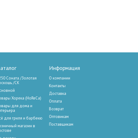
аталог
Информация
250 Соната /Золотая
О компании
оскошь /СК
Контакты
сновной
Доставка
овары Хорека (HoReCa)
Оплата
овары для дома и
Возврат
нтерьера
Оптовикам
сё для гриля и барбекю
Поставщикам
озничный магазин в
остове