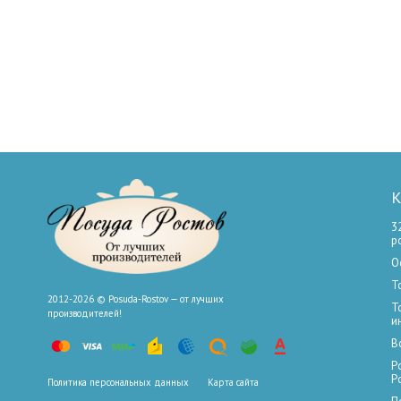
К
3
р
О
Т
2012-2026 © Posuda-Rostov — от лучших
Т
производителей!
и
В
Р
Р
Политика персональных данных
Карта сайта