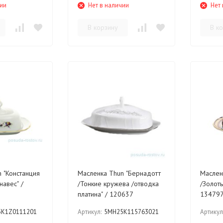
чии
Нет в наличии
Нет 
В корзину
В к
Масленка Thun "Бернадотт
Масленка Thun "Кон
навес" /
/Тонкие кружева /отводка
/Золоты
платина" / 120637
13479
5K1Z0111201
Артикул:
5MH25K115763021
Артикул