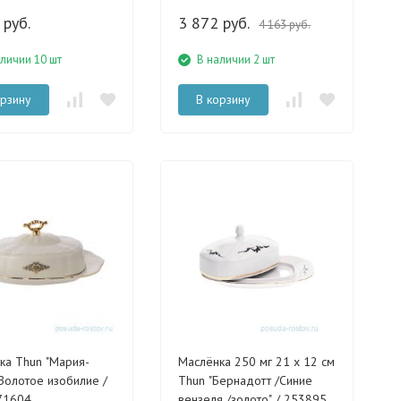
 руб.
3 872 руб.
4 163 руб.
аличии 10 шт
В наличии 2 шт
орзину
В корзину
Мария-
Маслёнка 250 мг 21 х 12 см
Золотое изобилие /
Thun "Бернадотт /Синие
171604
вензеля /золото" / 253895