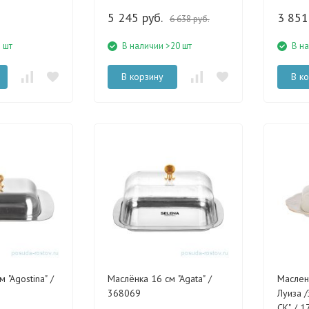
5 245 руб.
3 851
6 638 руб.
3 шт
В наличии >20 шт
В н
В корзину
В к
 "Agostina" /
Маслёнка 16 см "Agata" /
Масленка Thun "
368069
Луиза /
СК" / 