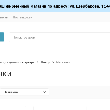
аш фирменный магазин по адресу: ул. Щербакова, 114/
викам
Поставщикам
в
ы для дома и интерьера
Декор
Маслёнки
нки
Название