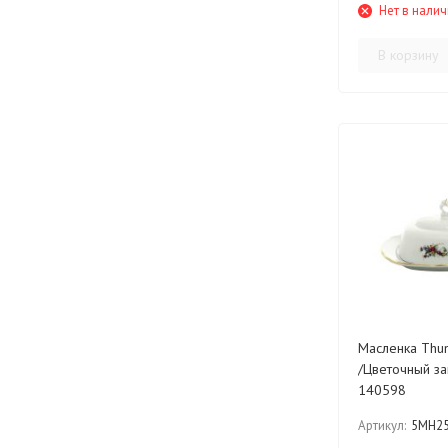
Нет в нали
В корзину
Масленка Thun "Констанция
/Цветочный за
140598
Артикул:
5MH2