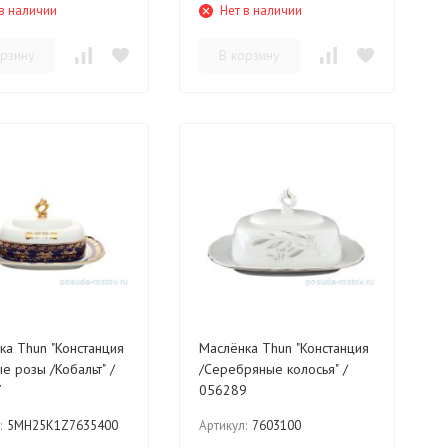
в наличии
Нет в наличии
орзину
В корзину
станция
Маслёнка Thun "Констанция
е розы /Кобальт" /
/Серебряные колосья" /
7
056289
:
5MH25K1Z7635400
Артикул:
7603100