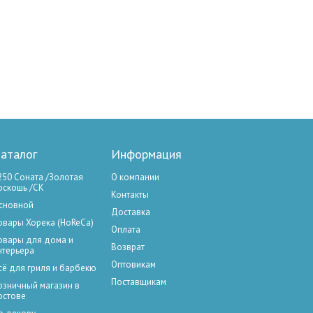
аталог
Информация
250 Соната /Золотая
О компании
оскошь /СК
Контакты
сновной
Доставка
овары Хорека (HoReCa)
Оплата
овары для дома и
Возврат
нтерьера
Оптовикам
сё для гриля и барбекю
Поставщикам
озничный магазин в
остове