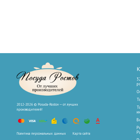
К
3
р
О
Т
2012-2026 © Posuda-Rostov — от лучших
Т
производителей!
и
В
Р
Р
Политика персональных данных
Карта сайта