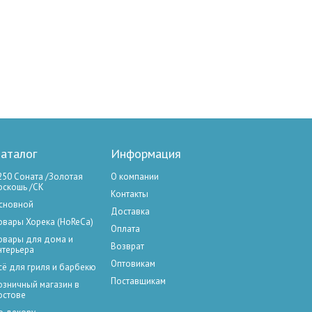
аталог
Информация
250 Соната /Золотая
О компании
оскошь /СК
Контакты
сновной
Доставка
овары Хорека (HoReCa)
Оплата
овары для дома и
Возврат
нтерьера
Оптовикам
сё для гриля и барбекю
Поставщикам
озничный магазин в
остове