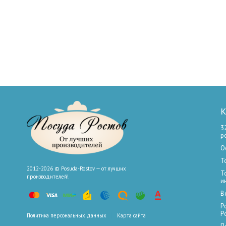
К
3
р
О
Т
2012-2026 © Posuda-Rostov — от лучших
Т
производителей!
и
В
Р
Р
Политика персональных данных
Карта сайта