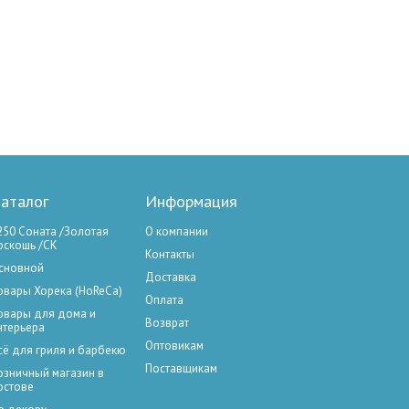
аталог
Информация
250 Соната /Золотая
О компании
оскошь /СК
Контакты
сновной
Доставка
овары Хорека (HoReCa)
Оплата
овары для дома и
Возврат
нтерьера
Оптовикам
сё для гриля и барбекю
Поставщикам
озничный магазин в
остове