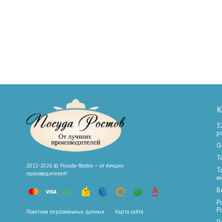
К
3
р
О
Т
2012-2026 © Posuda-Rostov — от лучших
Т
производителей!
и
В
Р
Р
Политика персональных данных
Карта сайта