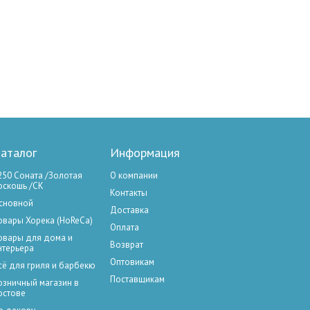
аталог
Информация
250 Соната /Золотая
О компании
оскошь /СК
Контакты
сновной
Доставка
овары Хорека (HoReCa)
Оплата
овары для дома и
Возврат
нтерьера
Оптовикам
сё для гриля и барбекю
Поставщикам
озничный магазин в
остове