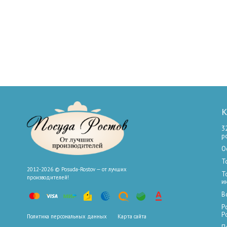
К
3
р
О
Т
2012-2026 © Posuda-Rostov — от лучших
Т
производителей!
и
В
Р
Р
Политика персональных данных
Карта сайта