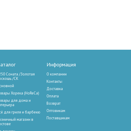
аталог
Информация
250 Соната /Золотая
О компании
оскошь /СК
Контакты
сновной
Доставка
овары Хорека (HoReCa)
Оплата
овары для дома и
Возврат
нтерьера
Оптовикам
сё для гриля и барбекю
Поставщикам
озничный магазин в
остове