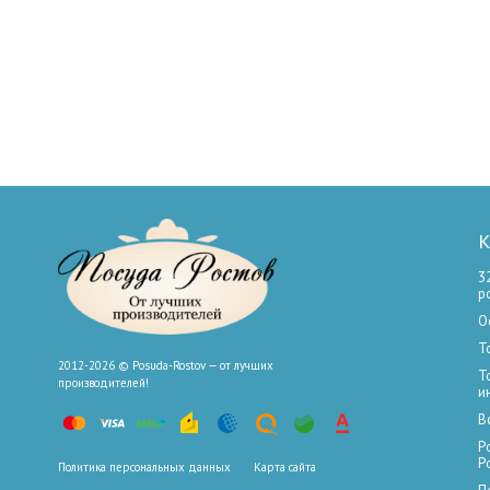
К
3
р
О
Т
2012-2026 © Posuda-Rostov — от лучших
Т
производителей!
и
В
Р
Р
Политика персональных данных
Карта сайта