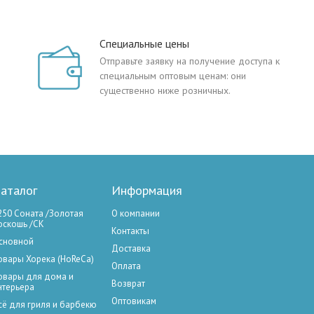
Специальные цены
Отправьте заявку на получение доступа к
специальным оптовым ценам: они
существенно ниже розничных.
аталог
Информация
250 Соната /Золотая
О компании
оскошь /СК
Контакты
сновной
Доставка
овары Хорека (HoReCa)
Оплата
овары для дома и
Возврат
нтерьера
Оптовикам
сё для гриля и барбекю