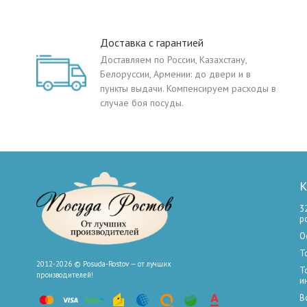
Доставка с гарантией
Доставляем по России, Казахстану,
Белоруссии, Армении: до двери и в
пункты выдачи. Компенсируем расходы в
случае боя посуды.
К
3
р
О
Т
2012-2026 © Posuda-Rostov — от лучших
Т
производителей!
и
В