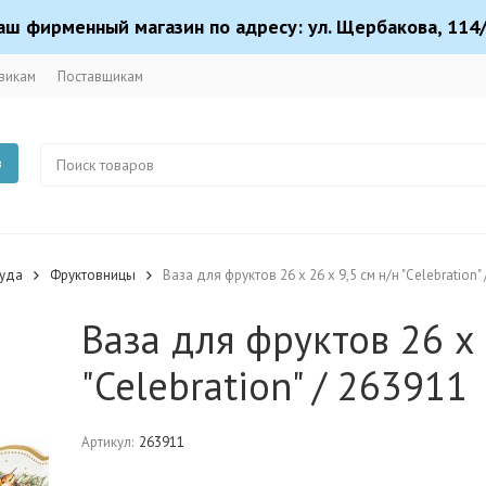
аш фирменный магазин по адресу: ул. Щербакова, 114/
викам
Поставщикам
в
суда
Фруктовницы
Ваза для фруктов 26 х 26 х 9,5 см н/н "Celebration"
Ваза для фруктов 26 х 
"Celebration" / 263911
Артикул:
263911