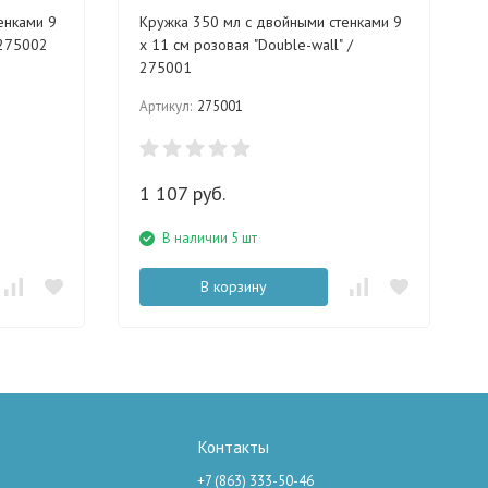
енками 9
Кружка 350 мл с двойными стенками 9
 275002
х 11 см розовая "Double-wall" /
275001
Артикул:
275001
1 107 руб.
В наличии 5 шт
В корзину
Контакты
+7 (863) 333-50-46