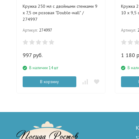
Кружка 250 мл с двойными стенками 9
Кружка 2
х 7,5 см розовая "Double-wall" /
10 х 9,5 
274997
Артикул:
274997
Артикул:
997 руб.
1 180 р
В наличии 14 шт
В нал
В корзину
К
3