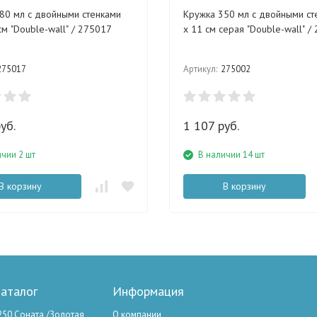
80 мл с двойными стенками
Кружка 350 мл с двойными ст
см "Double-wall" / 275017
х 11 см серая "Double-wall" /
275017
Артикул:
275002
уб.
1 107 руб.
ичии 2 шт
В наличии 14 шт
В корзину
В корзину
аталог
Информация
250 Соната /Золотая
О компании