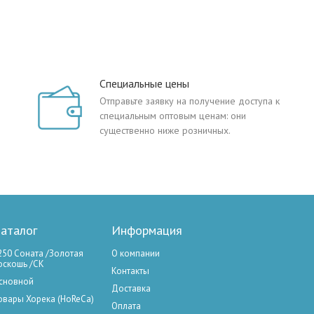
Специальные цены
Отправьте заявку на получение доступа к
специальным оптовым ценам: они
существенно ниже розничных.
аталог
Информация
250 Соната /Золотая
О компании
оскошь /СК
Контакты
сновной
Доставка
овары Хорека (HoReCa)
Оплата