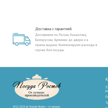
Доставка с гарантией
Доставляем по России, Казахстану,
Белоруссии, Армении: до двери и в
пункты выдачи. Компенсируем расходы в
случае боя посуды.
К
3
р
О
Т
2012-2026 © Posuda-Rostov — от лучших