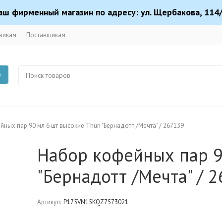
аш фирменный магазин по адресу: ул. Щербакова, 114/
викам
Поставщикам
в
ных пар 90 мл 6 шт высокие Thun "Бернадотт /Мечта" / 267139
Набор кофейных пар 9
"Бернадотт /Мечта" / 
Артикул:
P175VN15KQZ7573021