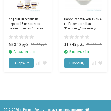
Кофейный сервиз на 6
Набор салатников 19 см 6
персон 15 предметов
шт Falkenporzellan
Falkenporzellan "Констанц
"Констанц /Золотой узор /
/Золотой узор /Кобальт
Кобальт 9320" / 119884
9320" / 159896
63 840 руб.
31 845 руб.
85 120 руб.
42 460 руб.
В наличии 1 шт
В наличии 1 шт
В корзину
В корзину
2012-2026 © Posuda-Rostov — от лучших производителей!