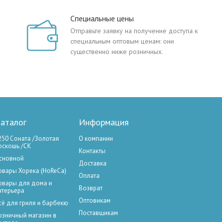
Специальные цены
Отправьте заявку на получение доступа к
специальным оптовым ценам: они
существенно ниже розничных.
аталог
Информация
250 Соната /Золотая
О компании
оскошь /СК
Контакты
сновной
Доставка
овары Хорека (HoReCa)
Оплата
овары для дома и
Возврат
нтерьера
Оптовикам
сё для гриля и барбекю
Поставщикам
озничный магазин в