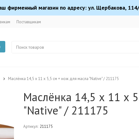
аш фирменный магазин по адресу: ул. Щербакова, 114/
викам
Поставщикам
в
и
Маслёнка 14,5 х 11 х 5,5 см + нож для масла "Native" / 211175
Маслёнка 14,5 х 11 х 5
"Native" / 211175
Артикул:
211175