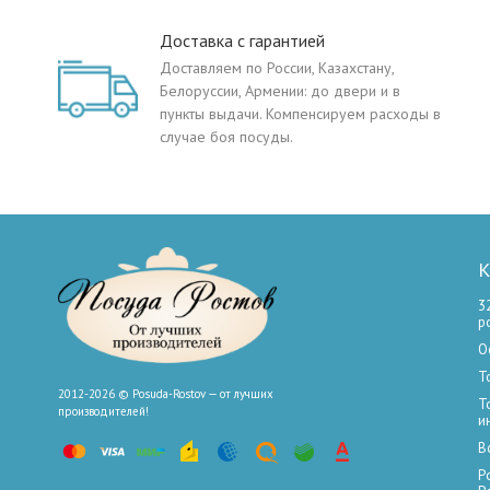
Доставка с гарантией
Доставляем по России, Казахстану,
Белоруссии, Армении: до двери и в
пункты выдачи. Компенсируем расходы в
случае боя посуды.
К
3
р
О
Т
2012-2026 © Posuda-Rostov — от лучших
Т
производителей!
и
В
Р