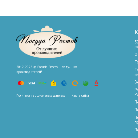
К
3
р
О
Т
2012-2026 © Posuda-Rostov — от лучших
Т
производителей!
и
В
Р
Р
Политика персональных данных
Карта сайта
П
П
П
п
П