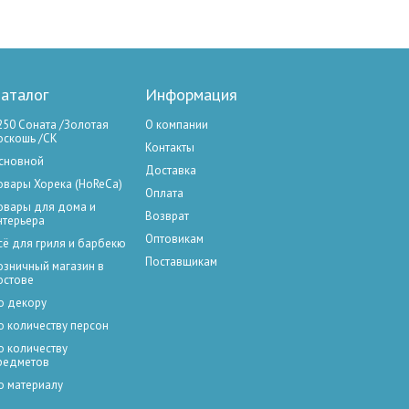
аталог
Информация
250 Соната /Золотая
О компании
оскошь /СК
Контакты
сновной
Доставка
овары Хорека (HoReCa)
Оплата
овары для дома и
Возврат
нтерьера
Оптовикам
сё для гриля и барбекю
Поставщикам
озничный магазин в
остове
о декору
о количеству персон
о количеству
редметов
о материалу