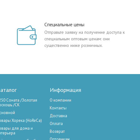
Специальные цены
Отправьте заявку на получение доступа к
специальным оптовым ценам: они
существенно ниже розничных.
аталог
Информация
250 Соната /Золотая
О компании
оскошь /СК
Контакты
сновной
Доставка
овары Хорека (HoReCa)
Оплата
овары для дома и
Возврат
нтерьера
Оптовикам