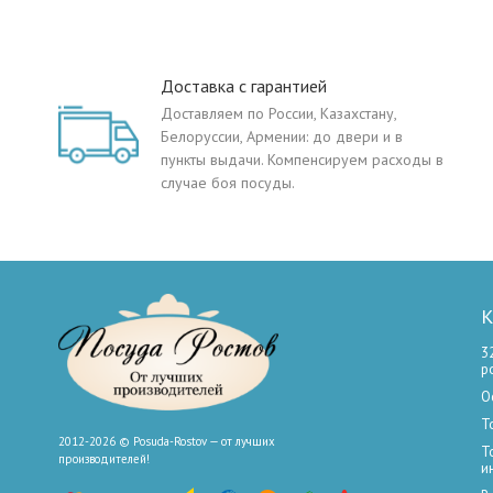
Доставка с гарантией
Доставляем по России, Казахстану,
Белоруссии, Армении: до двери и в
пункты выдачи. Компенсируем расходы в
случае боя посуды.
К
3
р
О
Т
2012-2026 © Posuda-Rostov — от лучших
Т
производителей!
и