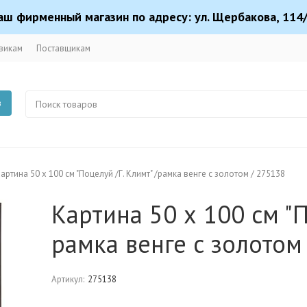
аш фирменный магазин по адресу: ул. Щербакова, 114/
викам
Поставщикам
в
артина 50 х 100 см "Поцелуй /Г. Климт" /рамка венге с золотом / 275138
Картина 50 х 100 см "П
рамка венге с золотом
Артикул:
275138