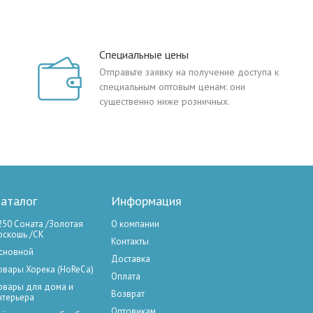
Специальные цены
Отправьте заявку на получение доступа к
специальным оптовым ценам: они
существенно ниже розничных.
аталог
Информация
250 Соната /Золотая
О компании
оскошь /СК
Контакты
сновной
Доставка
овары Хорека (HoReCa)
Оплата
овары для дома и
Возврат
нтерьера
Оптовикам