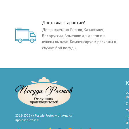
Доставка с гарантией
Доставляем по России, Казахстану,
Белоруссии, Армении: до двери и в
пункты выдачи. Компенсируем расходы в
случае боя посуды.
К
3
р
О
Т
2012-2026 © Posuda-Rostov — от лучших
Т
производителей!
и