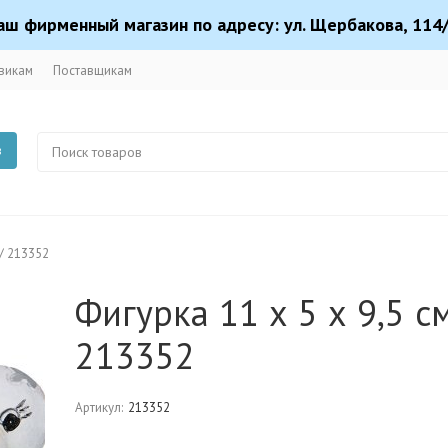
аш фирменный магазин по адресу: ул. Щербакова, 114/
викам
Поставщикам
в
 / 213352
Фигурка 11 х 5 х 9,5 с
213352
Артикул:
213352