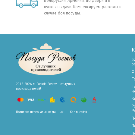
Белоруссии, Армении: до двери и в
пункты выдачи. Компенсируем расходы в
случае боя посуды.
К
3
р
О
Т
2012-2026 © Posuda-Rostov — от лучших
Т
производителей!
и
В
Р
Р
Политика персональных данных
Карта сайта
П
П
П