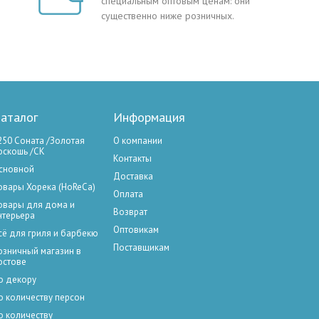
специальным оптовым ценам: они
существенно ниже розничных.
аталог
Информация
250 Соната /Золотая
О компании
оскошь /СК
Контакты
сновной
Доставка
овары Хорека (HoReCa)
Оплата
овары для дома и
Возврат
нтерьера
Оптовикам
сё для гриля и барбекю
Поставщикам
озничный магазин в
остове
о декору
о количеству персон
о количеству