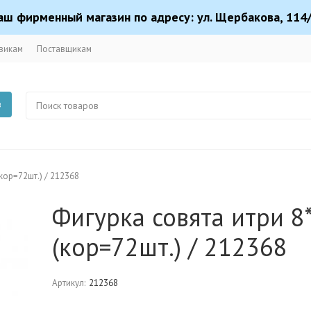
аш фирменный магазин по адресу: ул. Щербакова, 114/
викам
Поставщикам
в
(кор=72шт.) / 212368
Фигурка совята итри 8*
(кор=72шт.) / 212368
Артикул:
212368