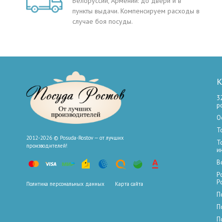
Белоруссии, Армении: до двери и в
пункты выдачи. Компенсируем расходы в
случае боя посуды.
К
3
р
О
Т
2012-2026 © Posuda-Rostov — от лучших
Т
производителей!
и
В
Р
Р
Политика персональных данных
Карта сайта
П
П
П