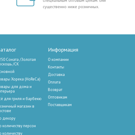
специальным оптовым ценам: они
существенно ниже розничных.
аталог
Информация
250 Соната /Золотая
О компании
оскошь /СК
Контакты
сновной
Доставка
овары Хорека (HoReCa)
Оплата
овары для дома и
Возврат
нтерьера
Оптовикам
сё для гриля и барбекю
Поставщикам
озничный магазин в
остове
о декору
о количеству персон
о количеству