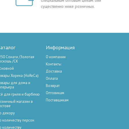
специальным оптовым ценам: они
существенно ниже розничных.
аталог
Информация
250 Соната /Золотая
О компании
оскошь /СК
Контакты
сновной
Доставка
овары Хорека (HoReCa)
Оплата
овары для дома и
Возврат
нтерьера
Оптовикам
сё для гриля и барбекю
Поставщикам
озничный магазин в
остове
о декору
о количеству персон
о количеству