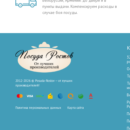
Белоруссии, Армении: до двери и в
пункты выдачи. Компенсируем расходы в
случае боя посуды.
К
3
р
О
Т
2012-2026 © Posuda-Rostov — от лучших
Т
производителей!
и
В
Р
Р
Политика персональных данных
Карта сайта
П
П
П