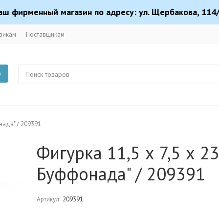
аш фирменный магазин по адресу: ул. Щербакова, 114/
викам
Поставщикам
в
онада" / 209391
Фигурка 11,5 х 7,5 х 23
Буффонада" / 209391
Артикул:
209391