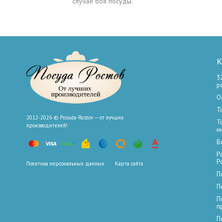
случае боя посуды.
К
3
р
О
Т
2012-2026 © Posuda-Rostov — от лучших
Т
производителей!
и
В
Р
Р
Политика персональных данных
Карта сайта
П
П
П
п
П