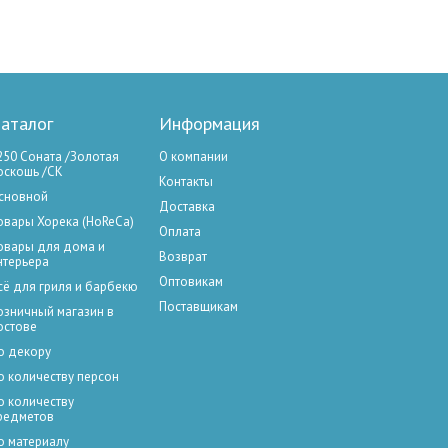
аталог
Информация
250 Соната /Золотая
О компании
оскошь /СК
Контакты
сновной
Доставка
овары Хорека (HoReCa)
Оплата
овары для дома и
Возврат
нтерьера
Оптовикам
сё для гриля и барбекю
Поставщикам
озничный магазин в
остове
о декору
о количеству персон
о количеству
редметов
о материалу