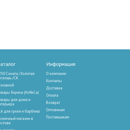
аталог
Информация
250 Соната /Золотая
О компании
оскошь /СК
Контакты
сновной
Доставка
овары Хорека (HoReCa)
Оплата
овары для дома и
Возврат
нтерьера
Оптовикам
сё для гриля и барбекю
Поставщикам
озничный магазин в
остове