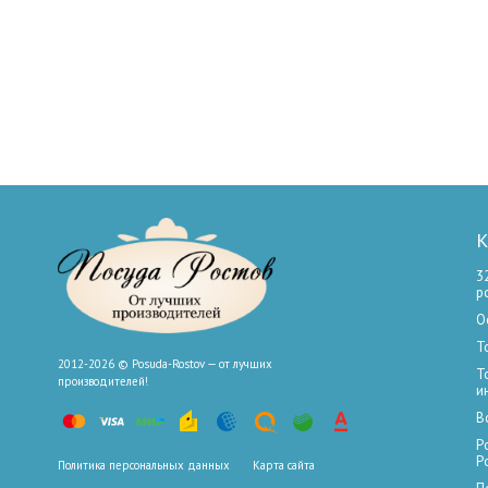
К
3
р
О
Т
2012-2026 © Posuda-Rostov — от лучших
Т
производителей!
и
В
Р
Р
Политика персональных данных
Карта сайта