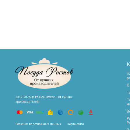
К
3
р
О
Т
2012-2026 © Posuda-Rostov — от лучших
Т
производителей!
и
В
Р
Р
Политика персональных данных
Карта сайта