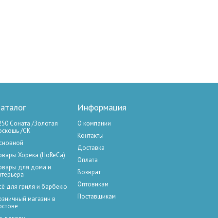
аталог
Информация
250 Соната /Золотая
О компании
оскошь /СК
Контакты
сновной
Доставка
овары Хорека (HoReCa)
Оплата
овары для дома и
Возврат
нтерьера
Оптовикам
сё для гриля и барбекю
Поставщикам
озничный магазин в
остове