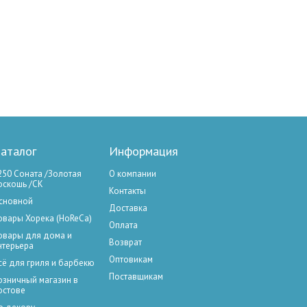
аталог
Информация
250 Соната /Золотая
О компании
оскошь /СК
Контакты
сновной
Доставка
овары Хорека (HoReCa)
Оплата
овары для дома и
Возврат
нтерьера
Оптовикам
сё для гриля и барбекю
Поставщикам
озничный магазин в
остове