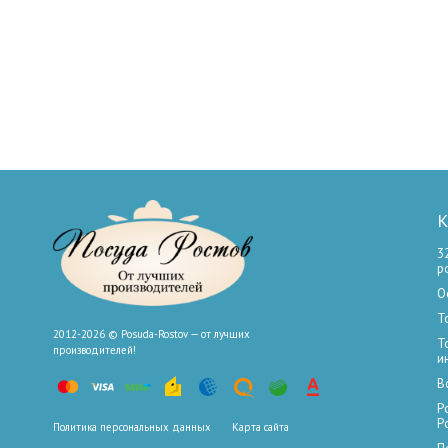
К
3
р
О
Т
2012-2026 © Posuda-Rostov — от лучших
Т
производителей!
и
В
Р
Р
Политика персональных данных
Карта сайта